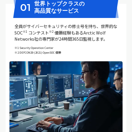
世界トップクラスの
01
高品質なサービス
全員がサイバーセキュリティの修士号を持ち、世界的な
※1
※2
SOC
コンテスト
優勝経験もあるArctic Wolf
Networks社の専門家が24時間365日監視します。
※1 Security Operation Center
※2 DEFCON29 (2021) OpenSOC 優勝