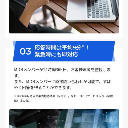
※
応答時間は平均9分
！
03
緊急時にも即対応
MDRメンバーが24時間365日、お客様環境を監視しま
す。
また、MDRメンバーに直接問い合わせが可能で、すば
やく回答を得ることができます。
※2023年6月時点の平均応答時間（MTTR）。なお、SLO（サービスレベル目標
値）は60分。