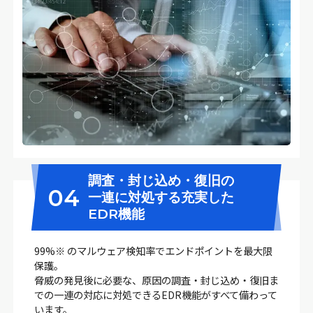
調査・封じ込め・復旧の
04
一連に対処する充実した
EDR機能
99%※ のマルウェア検知率でエンドポイントを最大限
保護。
脅威の発見後に必要な、原因の調査・封じ込め・復旧ま
での一連の対応に対処できるEDR機能がすべて備わって
います。