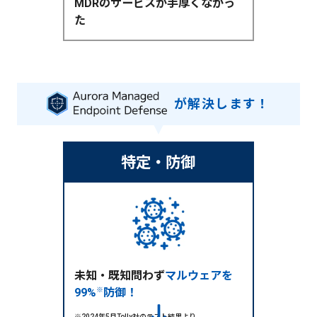
MDRのサービスが手厚くなかっ
た
が解決します！
特定・防御
未知・既知問わず
マルウェアを
99%
※
防御！
※2024年5月Tolly社のテスト結果より