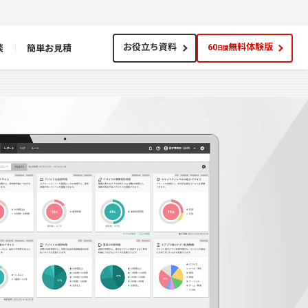
談
簡単お見積
お役立ち資料
60
無料体験版
日間