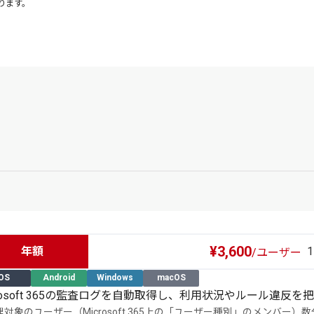
ります。
¥3,600
年額
/ユーザー
iOS
Android
Windows
macOS
crosoft 365の監査ログを自動取得し、利用状況やルール違反を
理対象のユーザー（Microsoft 365上の「ユーザー種別」のメンバー