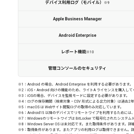
デバイス利用ログ
（モバイル）
※9
Apple Business
Manager
Android
Enterprise
レポート機能
※10
管理コンソールのセキュリティ
※1：
Android の場合、Android Enterprise を利用する必要があります。
※2：
iOS・Android 向けの機能のため、ライトA ライセンスを購入
※3：
iOSの場合、デバイスを監視モードに設定する必要があります。
※4：
ログの保存期間（検索対象・CSV 形式による出力対象）は過去2
※5：
macOS は Webサイト閲覧ログの取得のみ対応しています。
※6：
Android15 以降のデバイスでリモートワイプを利用するためには、And
※7：
Windowsのリモートワイプは BitLocker で暗号化されたシ
※8：
Windows Server OS は未対応です。また取得条件があります
※9：
取得条件があります。またアプリの利用ログは取得できません。