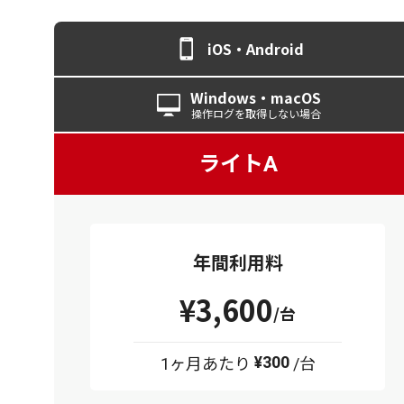
iOS・Android
Windows・
macOS
操作ログを
取得しない場合
ライトA
年間利用料
¥3,600
/台
¥300
1ヶ月あたり
/台