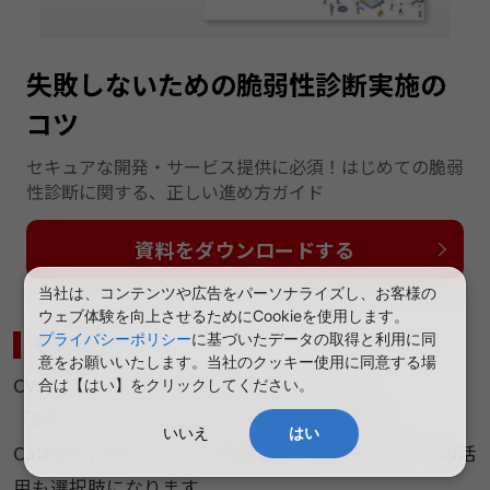
失敗しないための脆弱性診断実施の
コツ
セキュアな開発・サービス提供に必須！はじめての脆弱
性診断に関する、正しい進め方ガイド
資料をダウンロードする
当社は、コンテンツや広告をパーソナライズし、お客様の
ウェブ体験を向上させるためにCookieを使用します。
そのほか
プライバシーポリシー
に基づいたデータの取得と利用に同
意をお願いいたします。当社のクッキー使用に同意する場
CVSSや独自評価で意思決定が難しい場合は、
合は【はい】をクリックしてください。
「SSVC（Stakeholder-Specific Vulnerability
いいえ
はい
Categorization）」などの意思決定フレームワークの活
用も選択肢になります。