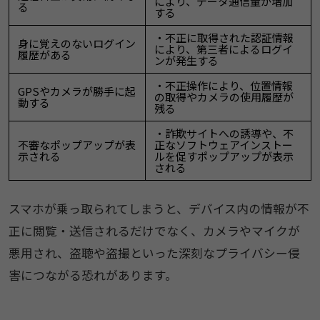
により、データ通信量が増加
る
する
・不正に取得された認証情報
身に覚えのないログイン
により、第三者によるログイ
履歴がある
ンが発生する
・不正操作により、位置情報
GPSやカメラが勝手に起
の取得やカメラの使用履歴が
動する
残る
・詐欺サイトへの誘導や、不
不審なポップアップが表
正なソフトウェアインストー
示される
ルを促すポップアップが表示
される
スマホが乗っ取られてしまうと、デバイス内の情報が不
正に閲覧・送信されるだけでなく、カメラやマイクが
悪用され、盗聴や盗撮といった深刻なプライバシー侵
害につながる恐れがあります。