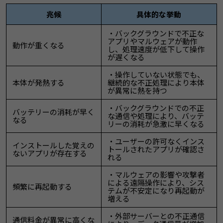
兆候
具体的な挙動
・バックグラウンドで不正な
アプリやマルウェアが動作
動作が重くなる
し、処理速度が低下して操作
が遅くなる
・操作していない状態でも、
本体が発熱する
継続的な不正処理により本体
が異常に熱を持つ
・バックグラウンドでの不正
バッテリーの消耗が早く
な通信や処理により、バッテ
なる
リーの消耗が急激に早くなる
・ユーザーの許可なくインス
インストールした覚えの
トールされたアプリが確認さ
ないアプリが存在する
れる
・マルウェアの影響や攻撃者
による遠隔操作により、シス
頻繁に再起動する
テムが不安定になり再起動が
増える
・外部サーバーとの不正通信
通信料金が異常に高くな