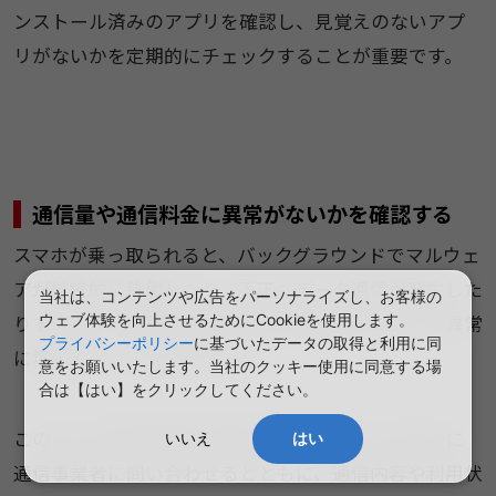
ンストール済みのアプリを確認し、見覚えのないアプ
リがないかを定期的にチェックすることが重要です。
通信量や通信料金に異常がないかを確認する​
スマホが乗っ取られると、バックグラウンドでマルウェ
アが継続的に稼働したり、不正なデータ通信が発生した
当社は、コンテンツや広告をパーソナライズし、お客様の
ウェブ体験を向上させるためにCookieを使用します。
りするため、通信量や通信料金が通常時と比較して異常
プライバシーポリシー
に基づいたデータの取得と利用に同
に増加することがあります。
意をお願いいたします。当社のクッキー使用に同意する場
合は【はい】をクリックしてください。
このような不審な通信が確認された場合は、速やかに
いいえ
はい
通信事業者に問い合わせるとともに、通信内容や利用状