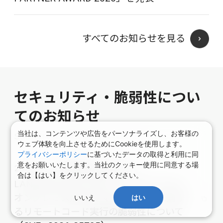
すべてのお知らせを見る
セキュリティ・脆弱性につい
てのお知らせ
当社は、コンテンツや広告をパーソナライズし、お客様の
Security Vulnerability Notice
ウェブ体験を向上させるためにCookieを使用します。
プライバシーポリシー
に基づいたデータの取得と利用に同
意をお願いいたします。当社のクッキー使用に同意する場
2026.02.25
【重要なお知らせ】
合は【はい】をクリックしてください。
LANSCOPE エンドポイントマネージャー
オンプレミス版 サブマネージャーに対す
いいえ
はい
るリモートコード実行の脆弱性について