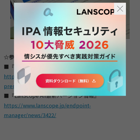
☆参考ページ
■『LanScope Cat最新バージョン情報』
https://www.lanscope.jp/endpoint-manager/on-
premises/product/new.html
■『LanScope An最新バージョン情報』
https://www.lanscope.jp/endpoint-
manager/news/3422/