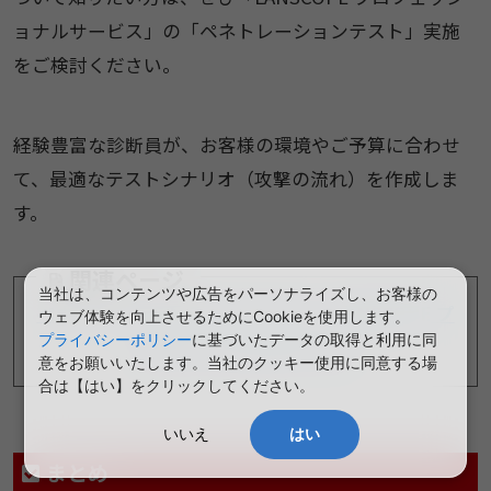
ョナルサービス」の「ペネトレーションテスト」実施
をご検討ください。
経験豊富な診断員が、お客様の環境やご予算に合わせ
て、最適なテストシナリオ（攻撃の流れ）を作成しま
す。
関連ページ
当社は、コンテンツや広告をパーソナライズし、お客様の
ペネトレーションテストについて｜LANSCOPE プ
ウェブ体験を向上させるためにCookieを使用します。
プライバシーポリシー
に基づいたデータの取得と利用に同
ロフェッショナルサービス
意をお願いいたします。当社のクッキー使用に同意する場
合は【はい】をクリックしてください。
いいえ
はい
まとめ