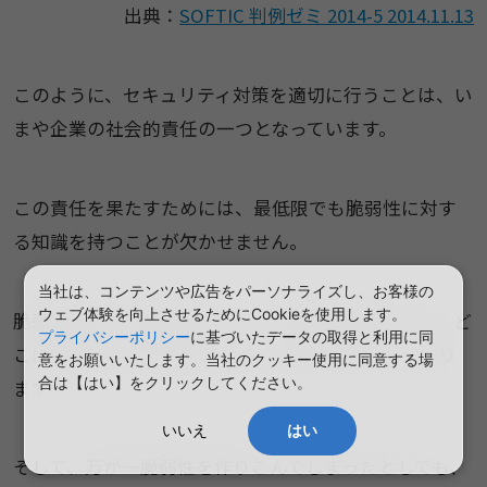
出典：
SOFTIC 判例ゼミ 2014-5 2014.11.13
このように、セキュリティ対策を適切に行うことは、い
まや企業の社会的責任の一つとなっています。
この責任を果たすためには、最低限でも脆弱性に対す
る知識を持つことが欠かせません。
当社は、コンテンツや広告をパーソナライズし、お客様の
ウェブ体験を向上させるためにCookieを使用します。
脆弱性を正しく理解することで、開発を進める上で、ど
プライバシーポリシー
に基づいたデータの取得と利用に同
こに気をつけなければいけないかが分かるようになり
意をお願いいたします。当社のクッキー使用に同意する場
合は【はい】をクリックしてください。
ます。
いいえ
はい
そして、万が一脆弱性を作りこんでしまったとしても、