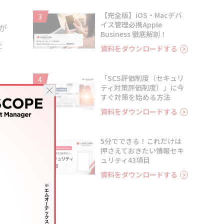
【完全版】iOS・Macデバ
3
イス管理必携Apple
が
Business 徹底解剖！
を
資料をダウンロードする
「SCS評価制度（セキュリ
4
ティ対策評価制度）」に今
も
すぐ対策を始める方法
ょ
資料をダウンロードする
5分でできる！これだけは
5
押さえておきたい情報セキ
ュリティ43項目
資料をダウンロードする
た