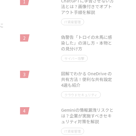
ChatGPTに学習させない方
1
法とは？画像付きでオプト
アウト手順を解説
IT資産管理
に
だ
偽警告「トロイの木馬に感
2
染した」の消し方・本物と
の見分け方
サイバー攻撃
図解でわかる OneDrive の
3
共有方法！便利な共有設定
4選も紹介
クラウドセキュリティ
Geminiの情報漏洩リスクと
4
は？企業が実施すべきセキ
ュリティ対策を解説
IT資産管理