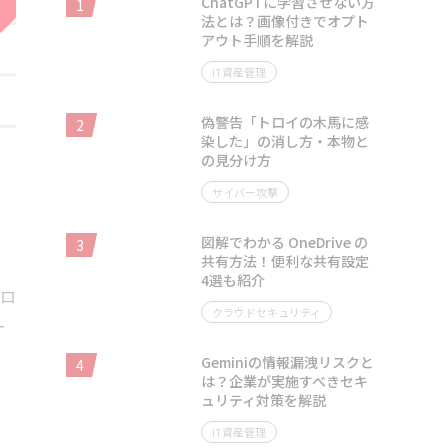
ChatGPTに学習させない方
1
法とは？画像付きでオプト
アウト手順を解説
IT資産管理
偽警告「トロイの木馬に感
2
染した」の消し方・本物と
の見分け方
サイバー攻撃
図解でわかる OneDrive の
3
共有方法！便利な共有設定
4選も紹介
ンロ
クラウドセキュリティ
ー
Geminiの情報漏洩リスクと
4
は？企業が実施すべきセキ
ュリティ対策を解説
IT資産管理