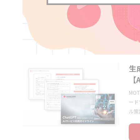
生
【
MO
ード
ル策