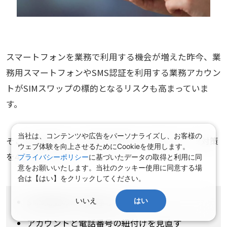
スマートフォンを業務で利用する機会が増えた昨今、業
務用スマートフォンやSMS認証を利用する業務アカウン
トがSIMスワップの標的となるリスクも高まっていま
す。
当社は、コンテンツや広告をパーソナライズし、お客様の
そこで本記事では、企業が実施すべきSIMスワップ対策
ウェブ体験を向上させるためにCookieを使用します。
を4つ紹介します。
プライバシーポリシー
に基づいたデータの取得と利用に同
意をお願いいたします。当社のクッキー使用に同意する場
合は【はい】をクリックしてください。
SMS認証のみに依存しない
いいえ
はい
アカウントと電話番号の紐付けを見直す