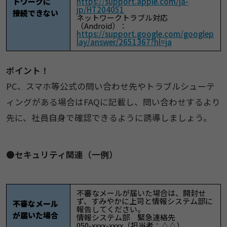
トワークに
https://support.apple.com/ja-
jp/HT204051
接続できない
ネットワークトラブル対応
（Android）：
https://support.google.com/googlep
lay/answer/2651367?hl=ja
ポイント！
PC、スマホ等公式の問い合わせ先やトラブルシューテ
ィングがある場合はFAQに記載し、問い合わせするより
先に、社員自身で確認できるように誘導しましょう。
●セキュリティ関連（一例）
​​​​不審なメールが届いた場合は、開封せ
ず、すみやかに上司と情報システム部に
不審なメール
報告してください。
が届いた場合
情報システム部 緊急連絡先
050-xxxx-xxxx（担当者：△△）