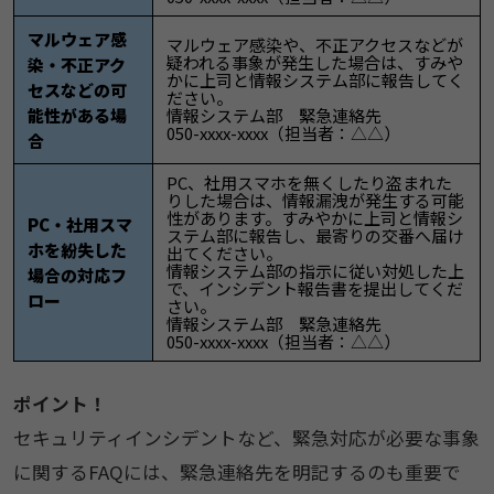
マルウェア感
​​​​マルウェア感染や、不正アクセスなどが
疑われる事象が発生した場合は、すみや
染・不正アク
かに上司と情報システム部に報告してく
セスなどの可
ださい。
能性がある場
情報システム部 緊急連絡先
050-xxxx-xxxx（担当者：△△）
合
​​​​PC、社用スマホを無くしたり盗まれた
りした場合は、情報漏洩が発生する可能
性があります。すみやかに上司と情報シ
PC・社用スマ
ステム部に報告し、最寄りの交番へ届け
ホを紛失した
出てください。
情報システム部の指示に従い対処した上
場合の対応フ
で、インシデント報告書を提出してくだ
ロー
さい。
情報システム部 緊急連絡先
050-xxxx-xxxx（担当者：△△）
ポイント！
セキュリティインシデントなど、緊急対応が必要な事象
に関するFAQには、緊急連絡先を明記するのも重要で