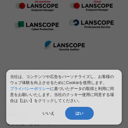
IT資産管理
サイバー攻撃
当社は、コンテンツや広告をパーソナライズし、お客様の
クラウドセキュリティ
イベント・NEWS
ウェブ体験を向上させるためにCookieを使用します。
プライバシーポリシー
に基づいたデータの取得と利用に同
意をお願いいたします。当社のクッキー使用に同意する場
合は【はい】をクリックしてください。
会社概要
当サイトについて
いいえ
はい
脆弱性対策について
情報セキュリティ方針
プライバシーポリシー