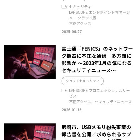
セキュリティ
LANSCOPE エンドポイントマネージ
ャー クラウド版
不正アクセス
2025.06.27
富士通「FENICS」のネットワー
ク機器に不正な通信 多方面に
影響か ～2023年1月の気になる
セキュリティニュース～
クラウドセキュリティ
LANSCOPE プロフェッショナルサー
ビス
不正アクセス
セキュリティニュース
2026.01.15
尼崎市、USBメモリ紛失事案の
報告書を公開／求められるサプ