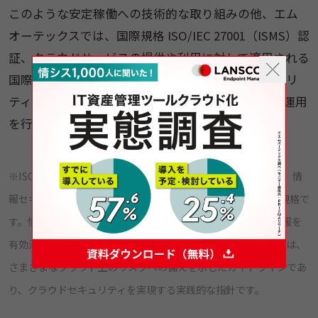
このような安定稼働への技術的な取り組みの他、エム
オーテックスでは、国際規格 ISO/IEC 27001（ISMS）認
証、クラウドサービスの提供や利用に対して適用される
国際規格 ISO 27017 認証を取得し※、厳格なセキュリ
ティ基準に則って、エンドポイントマネージャーの運用
を行っています。
※ISO/IEC 27001（ISMS）・ISO 27017 … ISO/IEC 27001 は、情
報セキュリティマネジメントシステム（ISMS）に関する国際規格で
す。情報の機密性・完全性・可用性の3つを適切に管理し、情報を
有効活用するための組織の枠組みを示しています。ISO 27017 は、
さまざまなクラウド上のリスクへの備えを示したガイドラインであ
り、クラウドセキュリティを実現する実践的な指針です。