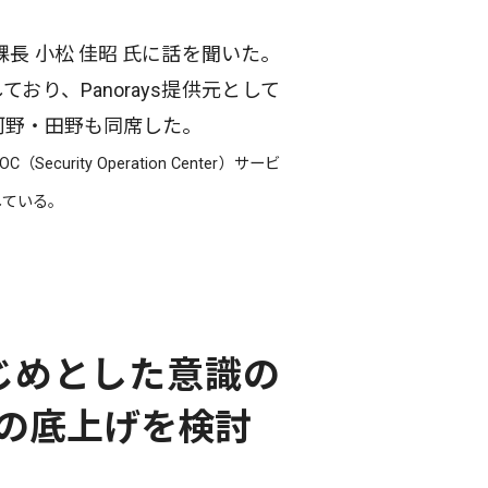
課長 小松 佳昭 氏に話を聞いた。
り、Panorays提供元として
河野・田野も同席した。
rity Operation Center）サービ
している。
じめとした意識の
の底上げを検討