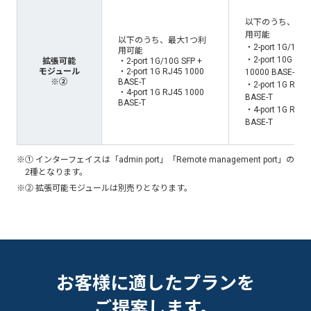
以下のうち、最大
用可能
以下のうち、最大1つ利
・2-port 1G/10G 
用可能
・2-port 10G RJ4
拡張可能
・2-port 1G/10G SFP +
モジュール
・2-port 1G RJ45 1000
10000 BASE-T
※②
BASE-T
・2-port 1G RJ45
・4-port 1G RJ45 1000
BASE-T
BASE-T
・4-port 1G RJ45
BASE-T
※① インターフェイスは「admin port」「Remote management port」の
2種となります。
※② 拡張可能モジュールは別売りとなります。
お客様に適したプランを
ご提案します。