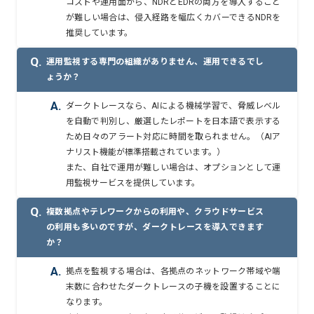
コストや運用面から、NDRとEDRの両方を導入すること
が難しい場合は、侵入経路を幅広くカバーできるNDRを
推奨しています。
Q.
運用監視する専門の組織がありません、運用できるでし
ょうか？
A.
ダークトレースなら、AIによる機械学習で、脅威レベル
を自動で判別し、厳選したレポートを日本語で表示する
ため日々のアラート対応に時間を取られません。（AIア
ナリスト機能が標準搭載されています。）
また、自社で運用が難しい場合は、オプションとして運
用監視サービスを提供しています。
Q.
複数拠点やテレワークからの利用や、クラウドサービス
の利用も多いのですが、ダークトレースを導入できます
か？
A.
拠点を監視する場合は、各拠点のネットワーク帯域や端
末数に合わせたダークトレースの子機を設置することに
なります。