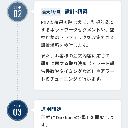
STEP
02
設計・構築
最大2か月
PoVの結果を踏まえて、監視対象と
する
ネットワークセグメント
や、監
視対象のトラフィックを収集できる
設置場所
を検討します。
また、お客様の注文内容に応じて、
運用に関する取り決め（アラート報
告件数やタイミングなど）
や
アラー
トのチューニング
を行います。
STEP
03
運用開始
正式にDarktraceの
運用を開始
しま
す。