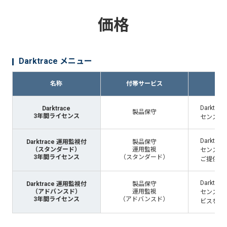
価格
Darktrace メニュー
名称
付帯サービス
Darkt
Darktrace
製品保守
3年間ライセンス
センス/
Darkt
Darktrace 運用監視付
製品保守
（スタンダード）
運用監視
センス/保
3年間ライセンス
（スタンダード）
ご提供し
Darkt
Darktrace 運用監視付
製品保守
（アドバンスド）
運用監視
センス/
3年間ライセンス
（アドバンスド）
ビスをご