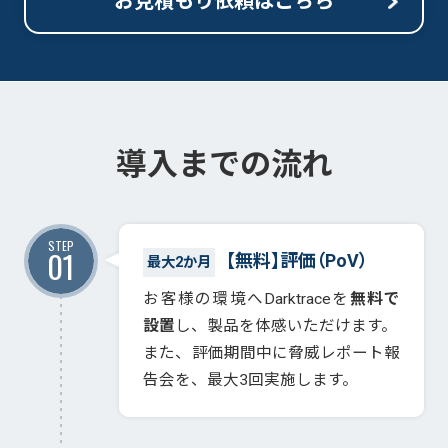
お見積もり依頼はこちら
導入までの流れ
STEP
01
【無料】評価（PoV）
最大2か月
お客様の環境へDarktraceを
無料で
設置
し、製品を体感いただけます。
また、評価期間中に脅威レポート報
告会を、最大3回実施します。