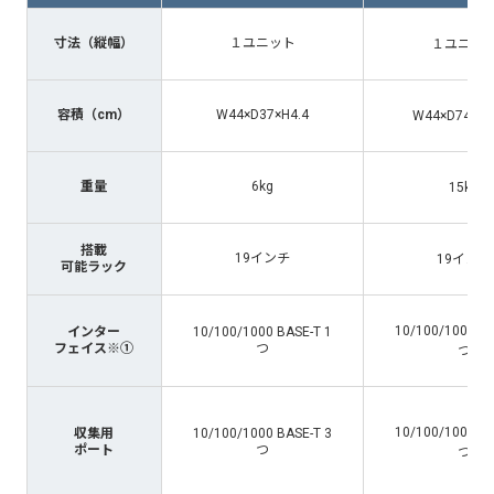
寸法（縦幅）
１ユニット
１ユニッ
容積（cm）
W44×D37×H4.4
W44×D74.5×H
重量
6kg
15kg
搭載
19インチ
19インチ
可能ラック
10/100/1000 BA
インター
10/100/1000 BASE-T 1
フェイス※①
つ
つ
10/100/1000 BA
収集用
10/100/1000 BASE-T 3
ポート
つ
つ