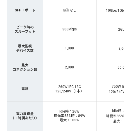
SFP＋ポート
該当なし
10Gbe/1Gbe S
ピーク時の
300Mbps
2Gbps
スループット
最大監視
1,000
8,000
デバイス数
最大
2,000
50,000
コネクション数
750W IEC 1
260W IEC 13C
電源
120/240V（1本）
120/240V（
Idle時：12
Idle時：26W
電力消費量
稼働率85%時：89W
稼働率85%時：
（１時間あたり）
最大：105W
最大：418