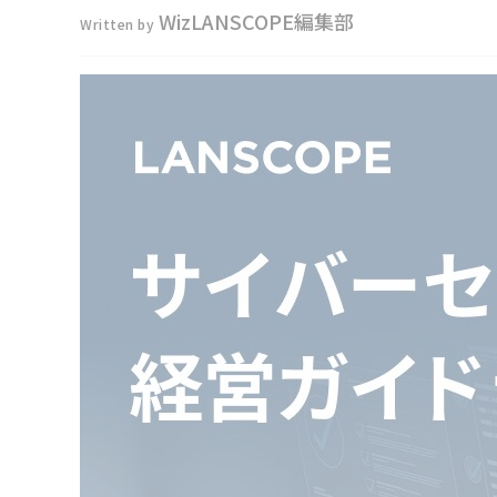
WizLANSCOPE編集部
Written by