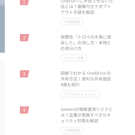
ChatGPTに学習させない方
1
法とは？画像付きでオプト
アウト手順を解説
IT資産管理
偽警告「トロイの木馬に感
2
染した」の消し方・本物と
の見分け方
サイバー攻撃
図解でわかる OneDrive の
3
共有方法！便利な共有設定
4選も紹介
クラウドセキュリティ
Geminiの情報漏洩リスクと
4
は？企業が実施すべきセキ
ュリティ対策を解説
IT資産管理