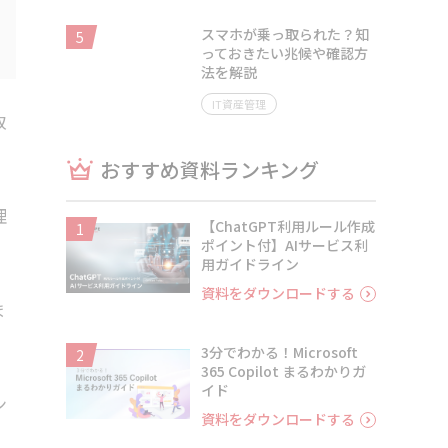
スマホが乗っ取られた？知
5
っておきたい兆候や確認方
法を解説
IT資産管理
取
おすすめ資料ランキング
理
【ChatGPT利用ルール作成
1
ポイント付】AIサービス利
用ガイドライン
資料をダウンロードする
ま
3分でわかる！Microsoft
2
365 Copilot まるわかりガ
イド
ン
資料をダウンロードする