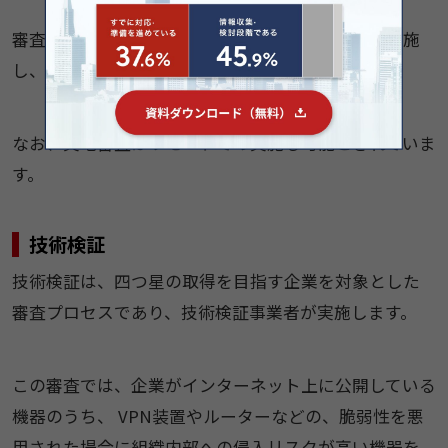
審査は、指定委員会から指定を受けた評価機関が実施
し、所要期間は1〜2日程度が目安とされています。
なお、実地審査はリモートでの実施も可能とされていま
す。
技術検証
技術検証は、四つ星の取得を目指す企業を対象とした
審査プロセスであり、技術検証事業者が実施します。
この審査では、企業がインターネット上に公開している
機器のうち、 VPN装置やルーターなどの、脆弱性を悪
用された場合に組織内部への侵入リスクが高い機器を