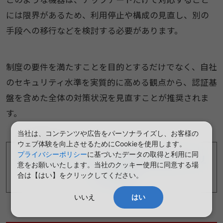
には限界があるため、利用停止や構成の見直し、別の
手段への移行などを検討する必要があります。
制度の要件を満たすことを目的とするだけでなく、自社
のセキュリティ水準を実質的に高める観点から、認証基
盤を含めた全体の対策状況を見直すことが推奨されま
す。
当社は、コンテンツや広告をパーソナライズし、お客様の
関連ページ
ウェブ体験を向上させるためにCookieを使用します。
プライバシーポリシー
に基づいたデータの取得と利用に同
多要素認証(MFA)とは？2段階認証との違いやメリ
意をお願いいたします。当社のクッキー使用に同意する場
ットを解説
合は【はい】をクリックしてください。
いいえ
はい