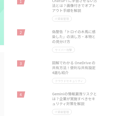
ChatGPTに学習させない方
1
法とは？画像付きでオプト
アウト手順を解説
IT資産管理
偽警告「トロイの木馬に感
2
染した」の消し方・本物と
の見分け方
サイバー攻撃
図解でわかる OneDrive の
3
共有方法！便利な共有設定
4選も紹介
クラウドセキュリティ
Geminiの情報漏洩リスクと
4
は？企業が実施すべきセキ
ュリティ対策を解説
IT資産管理