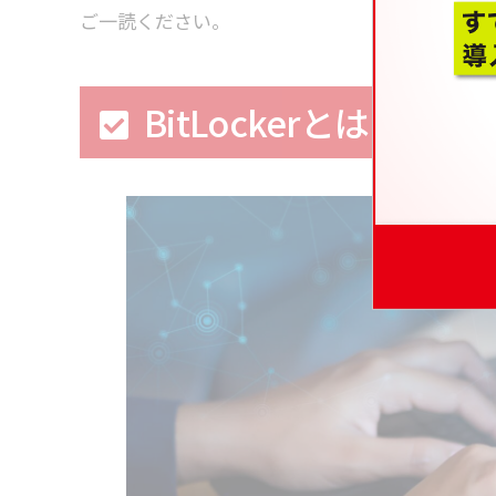
ご一読ください。
BitLockerとは