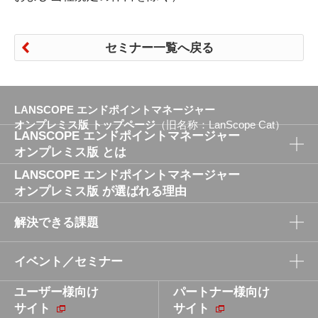
セミナー一覧へ戻る
LANSCOPE エンドポイントマネージャー
オンプレミス版 トップページ
（旧名称：LanScope Cat）
LANSCOPE エンドポイントマネージャー
オンプレミス版 とは
LANSCOPE エンドポイントマネージャー
LANSCOPE エンドポイントマネージャー
オンプレミス版 が選ばれる理由
オンプレミス版 とは
解決できる課題
品質と性能にこだわった開発／検証体制
パソコンからスマホまでまとめて管理
イベント／セミナー
セキュリティパッチ適用による脆弱性対策の課題
難しいセキュリティを誰でも簡単に
ユーザー様向け
テレワーク／在宅勤務における勤怠・残業・労務
パートナー様向け
イベント／セミナー
サイト
管理の課題
サイト