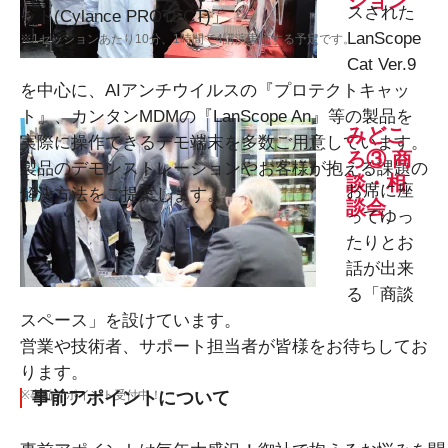
ション
スされた
ット(Cylance PROTECT)」
LanScope
※1セッションあたり10分、1時間で4講演実施する予定です。
Cat Ver.9
を中心に、AIアンチウイルスの『プロテクトキャッ
ト』、カンタンMDMの『LanScope An』等の製品を
みどこ
実際に操作できるデモ端末を多数ご用意しています。
ろ③ 商
製品のデモンストレーションやお客様が抱える課題の
談・相
お席に座
解決方法をご提案します。
談会
ってゆっ
たりとお
話が出来
る「商談
スペース」を設けています。
営業や技術者、サポート担当者が皆様をお待ちしてお
ります。
※事前アポイント受付中！
事前アポイントについて