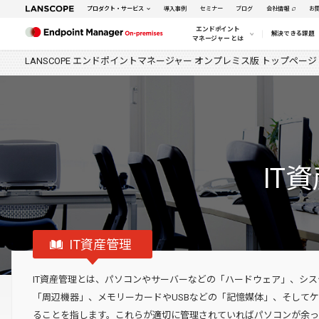
プロダクト・サービス
導入事例
セミナー
ブログ
会社情報
お
エンドポイント
解決できる課題
マネージャー とは
LANSCOPE エンドポイントマネージャー オンプレミス版 トップページ
IT
IT資産管理
IT資産管理とは、パソコンやサーバーなどの「ハードウェア」、シ
「周辺機器」、メモリーカードやUSBなどの「記憶媒体」、そしてケ
ることを指します。これらが適切に管理されていればパソコンが余