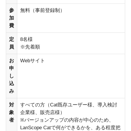
参
無料（事前登録制）
加
費
定
8名様
員
※先着順
お
Webサイト
申
し
込
み
対
すべての方（Cat既存ユーザー様、導入検討
象
企業様、販売店様）
者
※バージョンアップの内容が中心のため、
LanScope Catで何ができるかを、ある程度把