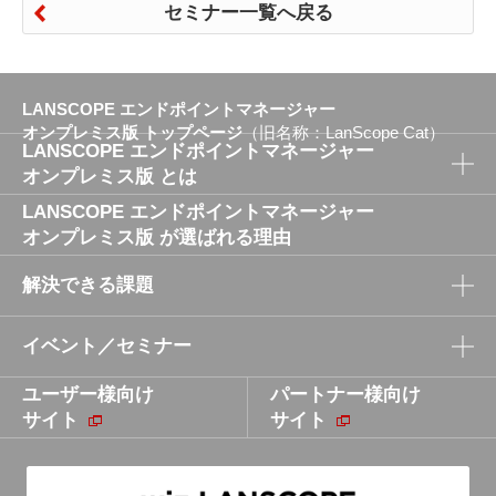
セミナー一覧へ戻る
LANSCOPE エンドポイントマネージャー
オンプレミス版 トップページ
（旧名称：LanScope Cat）
LANSCOPE エンドポイントマネージャー
オンプレミス版 とは
LANSCOPE エンドポイントマネージャー
LANSCOPE エンドポイントマネージャー
オンプレミス版 が選ばれる理由
オンプレミス版 とは
解決できる課題
品質と性能にこだわった開発／検証体制
パソコンからスマホまでまとめて管理
イベント／セミナー
セキュリティパッチ適用による脆弱性対策の課題
難しいセキュリティを誰でも簡単に
ユーザー様向け
テレワーク／在宅勤務における勤怠・残業・労務
パートナー様向け
イベント／セミナー
サイト
管理の課題
サイト
テレワーク／在宅勤務におけるセキュリティの課
題