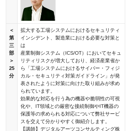
＜
拡大する工場システムにおけるセキュリティ
第
インシデント、製造業における必要な対策と
三
は
部
産業制御システム（ICS/OT）においてセキュ
＞
リティリスクが増大しており、経済産業省か
25
ら「工場システムにおけるサイバー・フィジ
分
カル・セキュリティ対策ガイドライン」が発
表されたように対策に向けた取り組みが求め
られています。
効果的な対応を行う為の機器や脆弱性の可視
化や、IT領域との厳密な接続制御やIT機器の
保護等の求められる対応について弊社サービ
スを交えて分かりやすく御紹介します。
【講師】デジタルアーツコンサルティング株