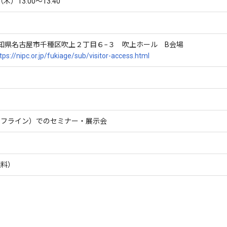
木）13:00～13:40
6 愛知県名古屋市千種区吹上２丁目６−３ 吹上ホール B会場
tps://nipc.or.jp/fukiage/sub/visitor-access.html
オフライン）でのセミナー・展示会
無料）