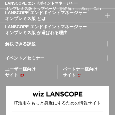
LANSCOPE エンドポイントマネージャー
オンプレミス版 トップページ
（旧名称：LanScope Cat）
LANSCOPE エンドポイントマネージャー
オンプレミス版 とは
LANSCOPE エンドポイントマネージャー
LANSCOPE エンドポイントマネージャー
オンプレミス版 が選ばれる理由
オンプレミス版 とは
解決できる課題
品質と性能にこだわった開発／検証体制
パソコンからスマホまでまとめて管理
イベント／セミナー
セキュリティパッチ適用による脆弱性対策の課題
難しいセキュリティを誰でも簡単に
ユーザー様向け
テレワーク／在宅勤務における勤怠・残業・労務
パートナー様向け
イベント／セミナー
サイト
管理の課題
サイト
テレワーク／在宅勤務におけるセキュリティの課
題
Windows10 大型アップデート管理・更新プログラ
IT活用をもっと身近にするための情報サイト
ム管理の課題