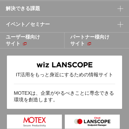
オンプレミス版 とは
解決できる課題
品質と性能にこだわった開発／検証体制
パソコンからスマホまでまとめて管理
イベント／セミナー
セキュリティパッチ適用による脆弱性対策の課題
難しいセキュリティを誰でも簡単に
ユーザー様向け
テレワーク／在宅勤務における勤怠・残業・労務
パートナー様向け
イベント／セミナー
サイト
管理の課題
サイト
テレワーク／在宅勤務におけるセキュリティの課
題
Windows10 大型アップデート管理・更新プログラ
IT活用をもっと身近にするための情報サイト
ム管理の課題
MOTEXは、企業がやるべきことに専念できる
環境を創造します。