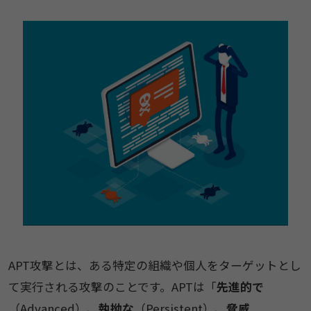
APT攻撃とは、ある特定の組織や個人をターゲットとし
て実行される攻撃のことです。APTは「
先進的で
（Advanced）、
執拗な
（Persistent）、
脅威