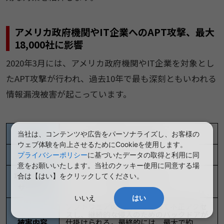
アメリカ政府機関やIT企業へのAPT攻撃、最大
18,000社に影響
2020年3月には、アメリカ政府機関やIT企業を対象とし
たAPT攻撃が行われ、過去10年で最も深刻ともいわれる
情報漏洩被害が起こっています。
アメリカ政府機関・IT企業
企業
当社は、コンテンツや広告をパーソナライズし、お客様の
ウェブ体験を向上させるためにCookieを使用します。
2020年3月
被害時期
プライバシーポリシー
に基づいたデータの取得と利用に同
意をお願いいたします。当社のクッキー使用に同意する場
攻撃対象の
合は【はい】をクリックしてください。
ネットワーク監視ソフトウェア
サービス
いいえ
はい
ソフトウェアの脆弱性を狙って不正アクセ
スし、継続的な侵入のためのバックドアが
被害内容
仕掛けられる。最終的には、最大で約