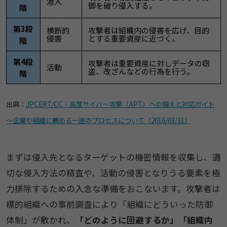
潜入
御を破り侵入する。
階
第3段
横断的
攻撃者は組織内の侵害を広げ、目的
侵害
とする重要資産に近づく。
階
第4段
攻撃者は重要資産に対しデータの窃
活動
盗、改ざんなどの行為を行う。
階
出典：
JPCERT/CC│高度サイバー攻撃（APT）への備えと対応ガイド
～企業や組織に薦める一連のプロセスについて（2016/03/31）
まずは侵入先となるターゲットの機密情報を収集し、適
切な侵入方法の精査や、活動の侵害となりうる要素を極
力排除するための入念な準備をおこないます。攻撃者は
標的組織への事前調査により「組織にどういった防御
体制」が敷かれ、
「どのように回避するか」「組織内