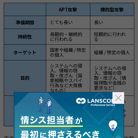
APT攻撃
標的型攻撃
とても長い
長い
準備期間
長期的・継続的
短期的に行われ
持続性
に行われる
る
国家や組織 / 特定
ターゲット
組織 / 特定の個人
の個人
システムへの侵
システムへの侵
入、情報の窃
入、情報の窃
取・改ざん（国
目的
取・改ざん（情
家戦略やスパイ
報搾取や金銭の
行為など大規模
要求など）
なもの）
独自ツールや手
「標的型メール
動で行われるケ
攻撃」をはじ
攻撃手法
ースもあるなど、
め、Webサイト
多種多様な攻撃
改ざんやランサ
方法を用いる
ムウェアなど