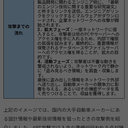
製品開発に関わるエンジニア宛に、「最新
のエンジン技術に関する重要な研究論文」
と称するリンクを送信。エンジニアがリン
クをクリックするとマルウェアがダウンロ
ードされ、企業ネットワークへの攻撃が開
始されます。
攻撃までの
3．拡大フェーズ：
一度ネットワークに侵
流れ
入すると、攻撃者は他のPCやサーバーへの
アクセス権を手に入れるため、内部で権限
の拡張を試みます。最終的に、重要情報が
保管されるデータベースやファイルサーバ
ーへのアクセス権を得ることが、拡大の目
的です。
4．活動フェーズ：
攻撃者は不審な動きを
警戒されないよう、ネットワーク内で静か
に「盗み見るべき情報」を調査・収集しま
す。
最後に盗み出した情報をネットワーク外部
へ送り出し、自動車メーカーの競争力に影
響を与える、あるいはその機密データを高
く売りつけることで、収益を獲得します。
上記のイメージでは、国内の大手自動車メーカーにあ
る設計情報や最新技術情報を狙ったときの攻撃例を紹
介しました。APT攻撃では入念な準備が行われる点が特