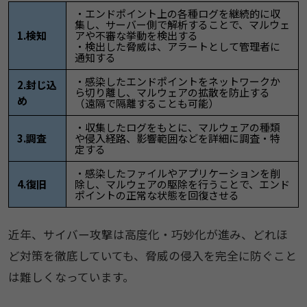
・エンドポイント上の各種ログを継続的に収
集し、サーバー側で解析することで、マルウェ
1.検知
アや不審な挙動を検出する
・検出した脅威は、アラートとして管理者に
通知する
・感染したエンドポイントをネットワークか
2.封じ込
ら切り離し、マルウェアの拡散を防止する
め
（遠隔で隔離することも可能）
・収集したログをもとに、マルウェアの種類
3.調査
や侵入経路、影響範囲などを詳細に調査・特
定する
・感染したファイルやアプリケーションを削
4.復旧
除し、マルウェアの駆除を行うことで、エンド
ポイントの正常な状態を回復させる
近年、サイバー攻撃は高度化・巧妙化が進み、どれほ
ど対策を徹底していても、脅威の侵入を完全に防ぐこと
は難しくなっています。