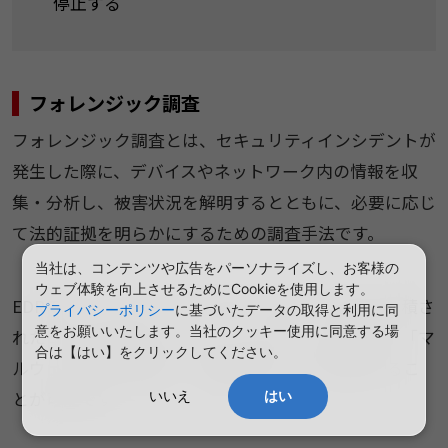
停止する
フォレンジック調査
フォレンジック調査とは、セキュリティインシデントが
発生した際に、デバイスやネットワーク内の情報を収
集・分析し、被害状況を解明するとともに、必要に応じ
て法的証拠を明らかにするための調査手法です。
当社は、コンテンツや広告をパーソナライズし、お客様の
ウェブ体験を向上させるためにCookieを使用します。
EDRでは、インシデントが発生した際に、収集・蓄積さ
プライバシーポリシー
に基づいたデータの取得と利用に同
意をお願いいたします。当社のクッキー使用に同意する場
れたログを活用することで、「マルウェアの種類」「マ
合は【はい】をクリックしてください。
ルウェアの侵入経路」「影響範囲」などを特定するこ
とが可能です。
いいえ
はい