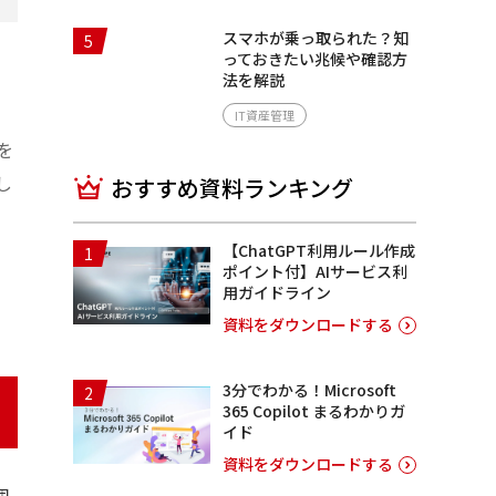
スマホが乗っ取られた？知
5
っておきたい兆候や確認方
法を解説
IT資産管理
を
し
おすすめ資料ランキング
【ChatGPT利用ルール作成
1
ポイント付】AIサービス利
用ガイドライン
資料をダウンロードする
3分でわかる！Microsoft
2
365 Copilot まるわかりガ
イド
資料をダウンロードする
個