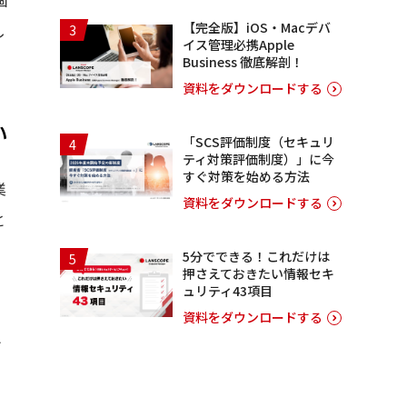
【完全版】iOS・Macデバ
し
3
イス管理必携Apple
Business 徹底解剖！
資料をダウンロードする
い
「SCS評価制度（セキュリ
4
ティ対策評価制度）」に今
すぐ対策を始める方法
業
資料をダウンロードする
と
5分でできる！これだけは
5
押さえておきたい情報セキ
、
ュリティ43項目
資料をダウンロードする
テ