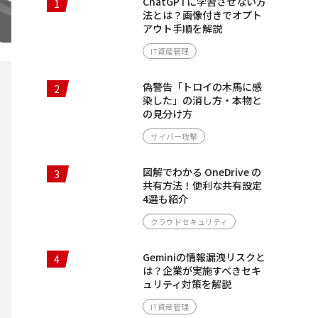
ChatGPTに学習させない方
1
法とは？画像付きでオプト
アウト手順を解説
IT資産管理
偽警告「トロイの木馬に感
2
染した」の消し方・本物と
の見分け方
サイバー攻撃
図解でわかる OneDrive の
3
共有方法！便利な共有設定
4選も紹介
クラウドセキュリティ
Geminiの情報漏洩リスクと
4
は？企業が実施すべきセキ
ュリティ対策を解説
IT資産管理