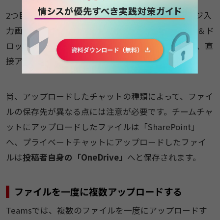
2つ目の方法は、Teamsのチャット画面のメッセージ入
力画面に、アップロードしたいファイルをドラッグ＆ド
ロップするやり方です。ファイルの場所を指定せず、直
接アップロードできる手軽さが特徴です。
尚、アップロードしたチャットの種類によって、ファイ
ルの保存先が異なる点には注意が必要です。チームチャ
ットにアップロードしたファイルは「SharePoint」
へ、プライベートチャットにアップロードしたファイ
ルは
投稿者自身の「OneDrive」
へと保存されます。
ファイルを一度に複数アップロードする
Teamsでは、複数のファイルを一度にアップロードす