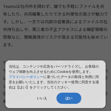
Teamsは社内外を問わず、誰でも手軽にファイルを共
有したり、共同編集したりできる利便性の高さが魅力で
す。しかし、一方では内部の従業員によるファイルの社
外持ち出しや、第三者の不正アクセスによる機密情報の
窃取など、情報漏洩のリスクが高まる可能性も秘めてい
ます。
Teamsの「共有チャネル機能」を活用し、組織外ユー
当社は、コンテンツや広告をパーソナライズし、お客様の
ザーを招待してファイル共有や共同編集を行うのであれ
ウェブ体験を向上させるためにCookieを使用します。
プライバシーポリシー
に基づいたデータの取得と利用に同
ば、
情報漏洩や不正アクセスのリスク
はさらに高まるで
意をお願いいたします。当社のクッキー使用に同意する場
しょう。またインターネットに繋がる環境さえあれば、
合は【はい】をクリックしてください。
従業員の私用パソコンやスマートフォンなど、管理外の
いいえ
はい
端末からもアクセスできてしまう点にも要注意です。