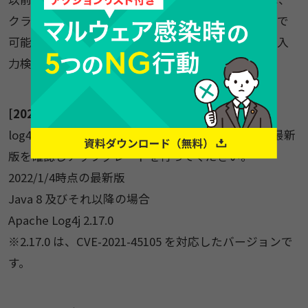
クラスパスから JndiLookup クラスを削除することで
可能です。log4jと相互作用するすべてのコードへの入
力検証メカニズムの実装してください
[2022/1/12日追記]
log4j2の最新バージョンは随時更新されています。最新
版を確認しアップグレードを行ってください。
2022/1/4時点の最新版
Java 8 及びそれ以降の場合
Apache Log4j 2.17.0
※2.17.0 は、CVE-2021-45105 を対応したバージョンで
す。