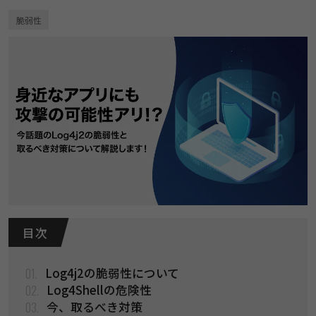
脆弱性
目 次
01.
Log4j2の脆弱性について​
02.
Log4Shellの危険性
03.
今、取るべき対策