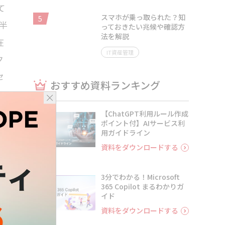
て
スマホが乗っ取られた？知
5
半
っておきたい兆候や確認方
法を解説
在
IT資産管理
ク
セ
おすすめ資料ランキング
【ChatGPT利用ルール作成
1
ポイント付】AIサービス利
用ガイドライン
資料をダウンロードする
今
3分でわかる！Microsoft
2
365 Copilot まるわかりガ
状
イド
イ
資料をダウンロードする