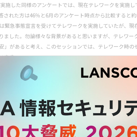
月に実施した同様のアンケートでは、現在テレワークを実施し
答された方は46％と6月のアンケート時点から比較すると約
方は緊急事態宣言を受けてテレワークを実施していたが、現
りました。勿論様々な背景があると思いますが、テレワー
安」があると考え、このセッションでは、テレワーク時の
います。
への対応
行う場所がオフィス以外に広がったことです。これにより
等の多数のセキュリティ対策を経由せずに業務が行われる
コン）はテレワークでも変わらず使われるため「エンドポ