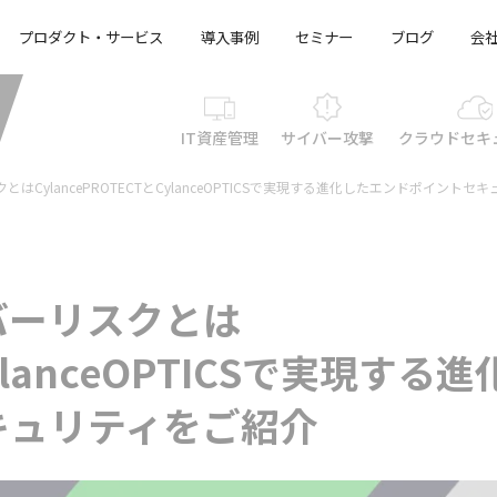
プロダクト・サービス
導入事例
セミナー
ブログ
会
IT資産管理
サイバー攻撃
クラウド
セキ
CylancePROTECTとCylanceOPTICSで実現する進化したエンドポイントセ
バーリスクとは
CylanceOPTICSで実現する進
キュリティをご紹介