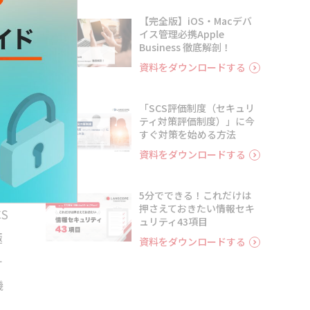
【完全版】iOS・Macデバ
3
イス管理必携Apple
Business 徹底解剖！
資料をダウンロードする
「SCS評価制度（セキュリ
4
ー
ティ対策評価制度）」に今
すぐ対策を始める方法
ン
資料をダウンロードする
や
5分でできる！これだけは
5
押さえておきたい情報セキ
S
ュリティ43項目
極
資料をダウンロードする
一
機