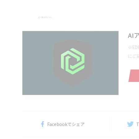
A
※E
にご
Facebookで
シェア
T