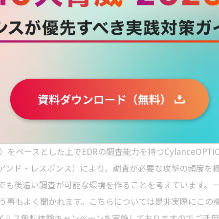
は重要になります。
ぐEPP（エンドポイント・プロテクション・プラットフォ
EDR（エンドポイント・ディテクション・アンド・レスポ
ことは間違いないのですが、一方で導入企業側での対応スキル
全に使いこなすことが難しい可能性があります。そこで、
P）をベースとした上でEDRの調査能力を持つCylanceOPTIC
・アンド・レスポンス）により、調査が必要な攻撃の頻度を
でも後追い調査が可能な環境を作ることを考えています。
う事もよく聞かれます。こちらについては是非実際にこの
ウイルス無料体験キャンペーンを実施しておりますのでご活用