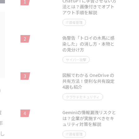
ChatGPTに学習させない方
1
法とは？画像付きでオプト
アウト手順を解説
IT資産管理
偽警告「トロイの木馬に感
2
染した」の消し方・本物と
の見分け方
サイバー攻撃
図解でわかる OneDrive の
3
共有方法！便利な共有設定
4選も紹介
リ
クラウドセキュリティ
を
確
Geminiの情報漏洩リスクと
4
は？企業が実施すべきセキ
年
ュリティ対策を解説
し
IT資産管理