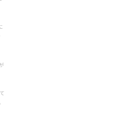
に
オ
が
て
い