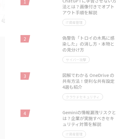
ChatGPTに学習させない方
1
法とは？画像付きでオプト
アウト手順を解説
IT資産管理
偽警告「トロイの木馬に感
2
染した」の消し方・本物と
の見分け方
サイバー攻撃
図解でわかる OneDrive の
3
共有方法！便利な共有設定
4選も紹介
クラウドセキュリティ
Geminiの情報漏洩リスクと
4
は？企業が実施すべきセキ
ュリティ対策を解説
IT資産管理