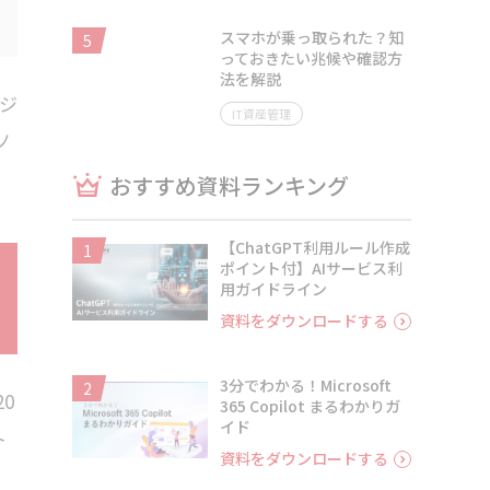
スマホが乗っ取られた？知
5
っておきたい兆候や確認方
法を解説
ンジ
IT資産管理
ノ
おすすめ資料ランキング
【ChatGPT利用ルール作成
1
ポイント付】AIサービス利
用ガイドライン
資料をダウンロードする
3分でわかる！Microsoft
2
0
365 Copilot まるわかりガ
イド
ト
資料をダウンロードする