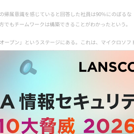
の帰属意識を感じていると回答した社員は90％にのぼるな
方でもチームワークは構築できることがわかったという。
オープン」というステージにある。これは、マイクロソフ
プンはしているが、出社は前提でなく引き続きリモートワ
ことで24時間有効の証明書が発行され「オフィスに入ると
る。西脇氏は「こうしたアプリは、 Microsoft Powe
チェックを仕組みでカバーすることも「ローコードで簡単にア
話した。
。たとえば、ワークライフバランスを重視したいときは在