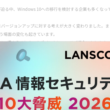
日）が迫る中、Windows 10への移行を検討する企業も多くなっ
来のOSとはバージョンアップに対する考えが大きく変わりました。ま
う場面の変化も起きています。
に向けて、押さえておくべきポイントについてご紹介いたします
ービスモデルの変化
 Service）というコンセプトに基づき、年2回の大型アップデートに
Channel）とLTSC（Long-Term Servicing Channel