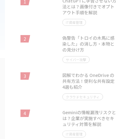
ChatGPTに学習させない方
1
法とは？画像付きでオプト
アウト手順を解説
IT資産管理
偽警告「トロイの木馬に感
2
染した」の消し方・本物と
の見分け方
サイバー攻撃
図解でわかる OneDrive の
3
共有方法！便利な共有設定
4選も紹介
クラウドセキュリティ
Geminiの情報漏洩リスクと
4
は？企業が実施すべきセキ
ュリティ対策を解説
IT資産管理