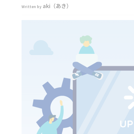
aki（あき）
Written by