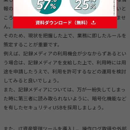
報の受け渡し手段として、その手軽さ故に気付かないと
ころで利用されているというケースも少なくはありませ
ん。
そのため、現状を把握した上で、業務に即したルールを
策定することが重要です。
例えば、記録メディアの利用機会が少なからずあるとい
う場合は、記録メディアを支給した上で、利用時には用
途を申請したうえで、利用を許可するなどの運用を検討
してみると良いでしょう。
また、記録メディアについては、万が一紛失してしまっ
た時に第三者に読み取られないように、暗号化機能など
を有したセキュリティUSBを採用しましょう。
また、IT資産管理ツールを導入し、操作ログ取得や外部