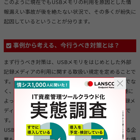
このように現在でもUSBメモリの利用を原因とした情
報漏えい事故が後を絶たない状況で、その多くが紛失に
起因しているということが分ります。
事例から考える、今行うべき対策とは？
まず行うべき対策は、USBメモリをはじめとした外部
記録メディアの利用に関する取扱い規定を定めることで
す。取扱い規定を定めるには、まずUSBメモリだけでな
く、スマートフォン等のWPD機器やSDカード、業種に
よってはカメラなど、業務で利用されている外部記録メ
ディアの利用状況を把握し、棚卸を行うことが重要で
す。
USBメモリの利用は不可というルールを設定している企
業も多いと思いますが、前述の通り、実際には簡単な情