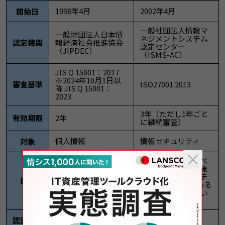
1998年4月
2002年4月
開始日
一般社団法人情報マ
一般財団法人日本情
ネジメントシステム
認定機関
報経済社会推進協会
認定センター
（JIPDEC）
（ISMS-AC）
JIS Q 15001：2017
※2024年10月1日以
審査基準
ISO27001:2013
降 JIS Q 15001：
2023
3年（ただし1年ごと
有効期限
2年
に継続審査）
個人情報
情報セキュリティ
対象
個人情報を含むすべ
個人情報の取り扱い
ての情報が保護対象
に特化した制度で、
で、情報セキュリテ
目的
個人情報保護規定を
ィの3大要素を高める
満たすことを目的と
ことを目的としてい
している
る
事業者単位
部署単位も可能
認証範囲