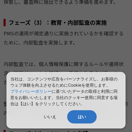
保管し、審査時に提出できるよう準備を進めます。
フェーズ（3）：教育・内部監査の実施
PMSの運用が規定通りに実施されているかを確認する
ために、内部監査を実施します。
内部監査では、個人情報保護に関するルールや運用状
況に問題がないかを確認し、不備や改善点が見つかっ
当社は、コンテンツや広告をパーソナライズし、お客様の
た場合は、必要な是正対応を行います。
ウェブ体験を向上させるためにCookieを使用します。
プライバシーポリシー
に基づいたデータの取得と利用に同
意をお願いいたします。当社のクッキー使用に同意する場
監査結果は、原則として組織の代表者へ報告され、その
合は【はい】をクリックしてください。
内容をもとに改善指示や見直し対応が実施されます。
いいえ
はい