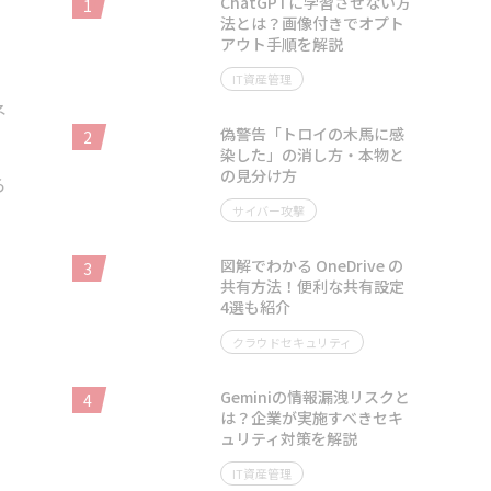
ChatGPTに学習させない方
1
法とは？画像付きでオプト
アウト手順を解説
IT資産管理
ネ
偽警告「トロイの木馬に感
2
染した」の消し方・本物と
の見分け方
ら
サイバー攻撃
図解でわかる OneDrive の
3
共有方法！便利な共有設定
4選も紹介
クラウドセキュリティ
Geminiの情報漏洩リスクと
4
は？企業が実施すべきセキ
ュリティ対策を解説
IT資産管理