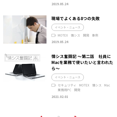
2019.05.24
現場でよくある8つの失敗
イベント・ニュース
MOTEX
情シス
開発
事例
2019.05.24
情シス奮闘記 ～第二話 社員に
Macを業務で使いたいと言われた
ら～
イベント・ニュース
セキュリティ
MOTEX
情シス
Mac
業務用PC
開発
2021.02.01