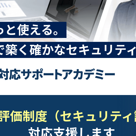
っと使える。
で築く
確かなセキュリテ
S評価制度（セキュリテ
対応支援します