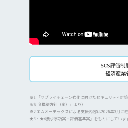
SCS評価
経済産業
※1 「サプライチェーン強化に向けたセキュリティ対
る制度構築方針（案）」より）
※2 エムオーテックスによる支援内容は2026年3
★3・★4要求事項案・評価基準案」をもとにしていま