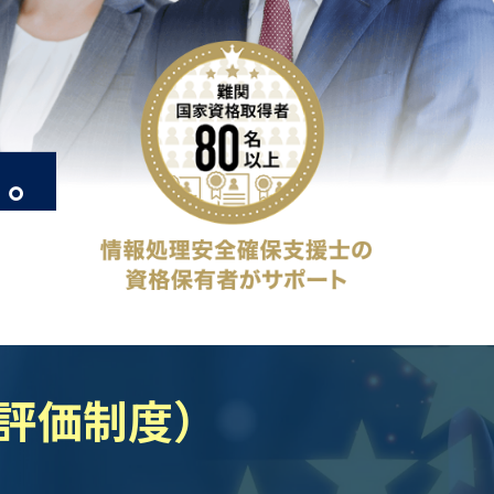
ィ。
ィ評価制度）