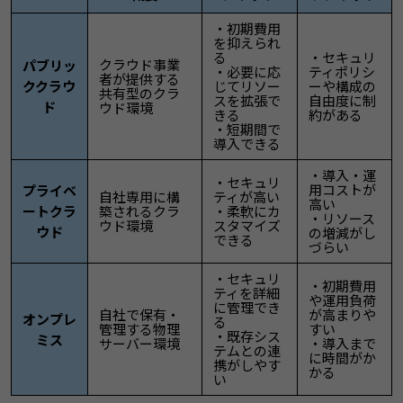
・初期費用
を抑えられ
る
・セキュリ
クラウド事業
パブリッ
・必要に応
ティポリシ
者が提供する
ククラウ
じてリソー
ーや構成の
共有型のクラ
スを拡張で
自由度に制
ド
ウド環境
きる
約がある
・短期間で
導入できる
・導入・運
・セキュリ
用コストが
プライベ
自社専用に構
ティが高い
高い
ートクラ
築されるクラ
・柔軟にカ
・リソース
ウド環境
スタマイズ
ウド
の増減がし
できる
づらい
・セキュリ
・初期費用
ティを詳細
や運用負荷
に管理でき
自社で保有・
が高まりや
オンプレ
る
管理する物理
すい
・既存シス
ミス
サーバー環境
・導入まで
テムとの連
に時間がか
携がしやす
かる
い