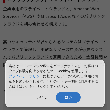
企業専用のプライベートクラウドと、Amazon Web
Services（AWS）やMicrosoft Azureなどのパブリック
クラウドを組み合わせる構成です。
高いセキュリティが求められるシステムはプライベート
クラウドで管理し、柔軟なリソース拡張が必要なシステ
ムはパブリッククラウドで運用できるため、金融機関や
医療機関など、機密情報を扱う業界で多く採用されてい
当社は、コンテンツや広告をパーソナライズし、お客様の
ウェブ体験を向上させるためにCookieを使用します。
ます。
プライバシーポリシー
に基づいたデータの取得と利用に同
意をお願いいたします。当社のクッキー使用に同意する場
合は【はい】をクリックしてください。
具体的な導入例として、以下が挙げられます。
いいえ
はい