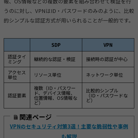
報、OS情報などの複数の要素を組み合わせて検証を行
うのに対し、VPNはID・パスワードのみのように、比較
的シンプルな認証方式が用いられることが一般的です。
SDP
VPN
認証タイ
継続的な認証・検証
接続時の認証が中心
ミング
アクセス
リソース単位
ネットワーク単位
単位
複数（ID・パスワー
比較的シンプル
ド、デバイス情報、
認証要素
（ID・パスワードな
位置情報、OS情報な
ど）
ど）
関連ページ
VPNのセキュリティ対策3選！主要な脆弱性や事例
も解説