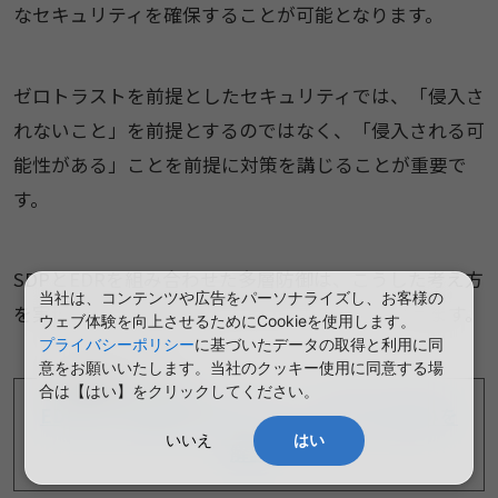
なセキュリティを確保することが可能となります。
ゼロトラストを前提としたセキュリティでは、「侵入さ
れないこと」を前提とするのではなく、「侵入される可
能性がある」ことを前提に対策を講じることが重要で
す。
SDPとEDRを組み合わせた多層防御は、こうした考え方
当社は、コンテンツや広告をパーソナライズし、お客様の
を実現するための有効なアプローチの一つといえます。
ウェブ体験を向上させるためにCookieを使用します。
プライバシーポリシー
に基づいたデータの取得と利用に同
意をお願いいたします。当社のクッキー使用に同意する場
関連ページ
合は【はい】をクリックしてください。
EDRとは？機能や導入メリット、EPPとの違いを
いいえ
はい
解説