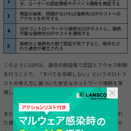
2
き、ユーザーの認証情報やデバイス情報を検証する
検証の結果、問題がなければ接続先SDPホストへの
3
アクセスを許可する
SDPコントローラーから接続元SDPホストに、接続
4
可能な接続先SDPホストを通知する
接続元と接続先の間で認証が完了すると、暗号化さ
5
れた通信が確立される
このようにSDPは、通信の前段階で認証とアクセス制御
を行うことで、「すべてを信頼しない」というゼロトラ
ストの考え方に基づいた安全なネットワーク接続を実
現します。
また、通信終了後には接続元と接続先の間に確立され
た接続は破棄されるため、不要な接続は維持されませ