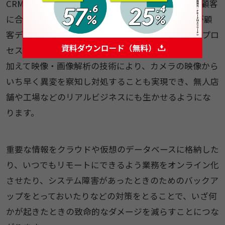
CRMや、自社にとって価値の高い顧客を選別して、顧客
に合わせた最適なアプローチを行う ABMでは、AIが顧
客データを分析することで効果的かつ効率的な営業プロ
セスの体系化が可能です。
加えて映像・画像解析の技術により、カメラの映像から
いち早く異変を察知し対処することも実現でき、無人店
舗や工場などのリアルビジネスにも生かせるようにな
ります。
重要な情報をクラウドや仮想のデータベースに格納した
り、いつでもリモートにできるよう業務をオンライン化
させたり、システム障害があったときのためのバックア
ップをとっておいたりなどの対策をとることで、いざ何
かが起きたときの致命的なダメージを減らすことにつな