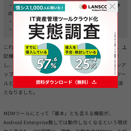
・パスワードポリシーの設定（最低文字数や利用文字
の設定条件）
・IMEI/シリアルNoなどのデバイス情報の取得
・管理用エージェントのアンインストール防止
これまでは、Android Enterpriseを利用しなくても、上
記機能はMDMツール単体で動作してきました。しか
し、Google社の仕様変更とOSのメジャーバージョンア
ップ（例：Android9→10）のタイミングで、MDMツー
ルと組み合わせて利用するAndroid Enterpriseが必須
となりました。
MDMツールにとって「基本」とも言える機能が、
Android Enterprise無しでは動作しなくなるという現状