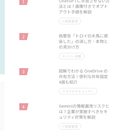
ChatGPTに学習させない方
1
法とは？画像付きでオプト
アウト手順を解説
IT資産管理
偽警告「トロイの木馬に感
2
染した」の消し方・本物と
の見分け方
サイバー攻撃
図解でわかる OneDrive の
3
共有方法！便利な共有設定
4選も紹介
クラウドセキュリティ
Geminiの情報漏洩リスクと
4
は？企業が実施すべきセキ
ュリティ対策を解説
IT資産管理