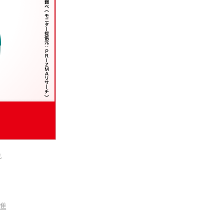
し
れ
進