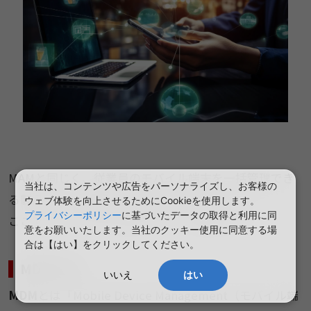
MAMと同じく、従業員のモバイル端末を一括管理でき
当社は、コンテンツや広告をパーソナライズし、お客様の
る製品群に
「MDM」や「MCM」
があります。
ウェブ体験を向上させるためにCookieを使用します。
プライバシーポリシー
に基づいたデータの取得と利用に同
ここでは、それぞれの違いについて解説します。
意をお願いいたします。当社のクッキー使用に同意する場
合は【はい】をクリックしてください。
MDMとは
いいえ
はい
MDM
とは「Mobile Device Management（モバイル端