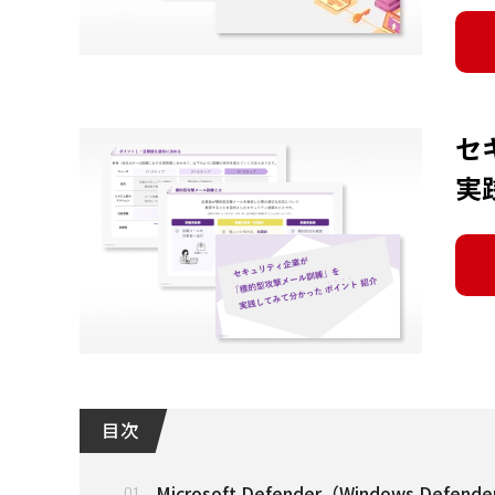
セ
実
目 次
Microsoft Defender（Windows Defen
01.