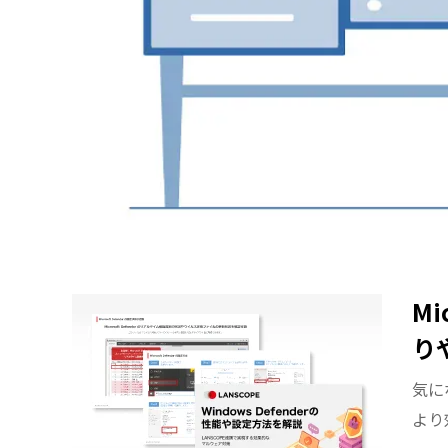
Mi
り
気にな
より