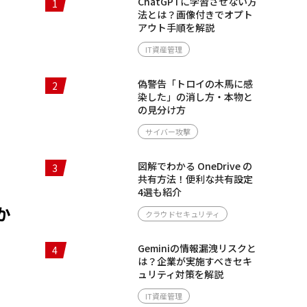
ChatGPTに学習させない方
1
法とは？画像付きでオプト
アウト手順を解説
IT資産管理
偽警告「トロイの木馬に感
2
染した」の消し方・本物と
の見分け方
サイバー攻撃
図解でわかる OneDrive の
3
共有方法！便利な共有設定
4選も紹介
か
クラウドセキュリティ
Geminiの情報漏洩リスクと
4
は？企業が実施すべきセキ
ュリティ対策を解説
IT資産管理