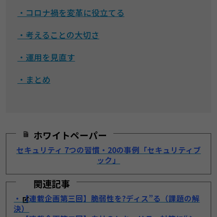
・コロナ禍を変革に役立てる
・考えることの大切さ
・運用を見直す
・まとめ
ホワイトペーパー
セキュリティ 7つの習慣・20の事例「セキュリティブ
ック」
関連記事
・【連載企画第三回】脆弱性を?ディス”る（課題の解
決）