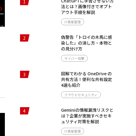
ChatGPTに学習させない方
1
法とは？画像付きでオプト
アウト手順を解説
IT資産管理
偽警告「トロイの木馬に感
2
染した」の消し方・本物と
の見分け方
サイバー攻撃
図解でわかる OneDrive の
3
共有方法！便利な共有設定
4選も紹介
クラウドセキュリティ
Geminiの情報漏洩リスクと
4
は？企業が実施すべきセキ
ュリティ対策を解説
IT資産管理