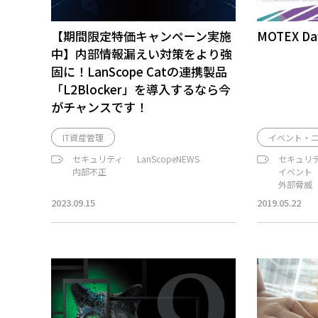
【期間限定特価キャンペーン実施
MOTEX D
中】内部情報漏えい対策をより強
固に！LanScope Catの連携製品
「L2Blocker」を導入するなら今
がチャンスです！
IT資産管理
イベント・
セキュリティ
LanScopeNEWS
セキュリ
内部不正
イベント
外部脅威
2023.09.15
2019.05.22