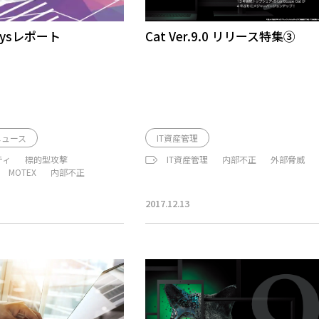
aysレポート
Cat Ver.9.0 リリース特集③
ニュース
IT資産管理
ティ
標的型攻撃
IT資産管理
内部不正
外部脅威
MOTEX
内部不正
2017.12.13