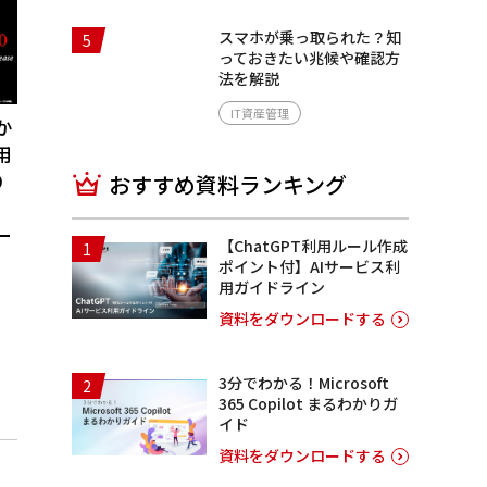
スマホが乗っ取られた？知
5
っておきたい兆候や確認方
法を解説
IT資産管理
か
用
り
おすすめ資料ランキング
ー
【ChatGPT利用ルール作成
1
ポイント付】AIサービス利
用ガイドライン
資料をダウンロードする
3分でわかる！Microsoft
2
365 Copilot まるわかりガ
イド
資料をダウンロードする