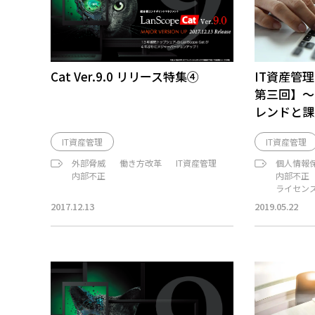
Cat Ver.9.0 リリース特集④
IT資産管
第三回】～
レンドと課
IT資産管理
IT資産管理
外部脅威
働き方改革
IT資産管理
個人情報
内部不正
内部不正
ライセン
2017.12.13
2019.05.22