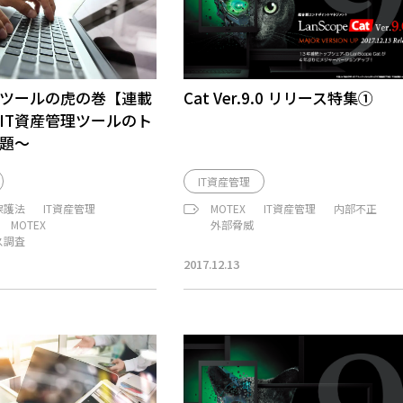
理ツールの虎の巻【連載
Cat Ver.9.0 リリース特集①
IT資産管理ツールのト
題～
IT資産管理
保護法
IT資産管理
MOTEX
IT資産管理
内部不正
MOTEX
外部脅威
ス調査
2017.12.13