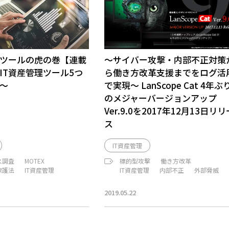
理ツールの虎の巻【連載
～サイバー攻撃・内部不正対策
IT資産管理ツール5つ
ら働き方改革支援までをログ活
～
で実現～ LanScope Cat 4年ぶ
のメジャーバージョンアップ
Ver.9.0を2017年12月13日リリ
ス
IT資産管理
ス調査
MOTEX
標的型攻撃
働き方改革
保護法
IT資産管理
IT資産管理
内部不正
外部脅威
2019.05.22