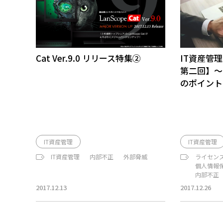
Cat Ver.9.0 リリース特集②
IT資産管
第二回】～
のポイント
IT資産管理
IT資産管理
IT資産管理
内部不正
外部脅威
ライセン
個人情報
内部不正
2017.12.13
2017.12.26