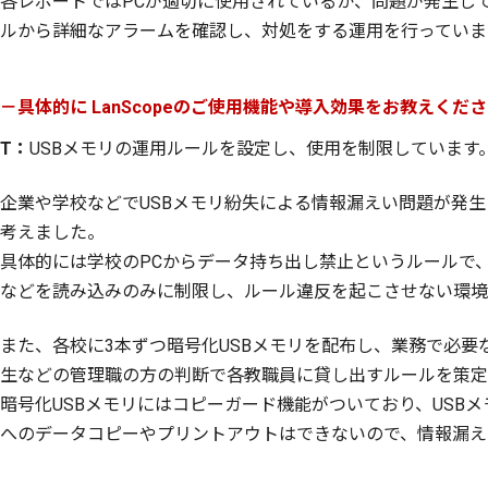
各レポートではPCが適切に使用されているか、問題が発生し
ルから詳細なアラームを確認し、対処をする運用を行っていま
－具体的に LanScopeのご使用機能や導入効果をお教えくだ
T：
USBメモリの運用ルールを設定し、使用を制限しています
企業や学校などでUSBメモリ紛失による情報漏えい問題が発
考えました。
具体的には学校のPCからデータ持ち出し禁止というルールで、
などを読み込みのみに制限し、ルール違反を起こさせない環境
また、各校に3本ずつ暗号化USBメモリを配布し、業務で必
生などの管理職の方の判断で各教職員に貸し出すルールを策定
暗号化USBメモリにはコピーガード機能がついており、USB
へのデータコピーやプリントアウトはできないので、情報漏え