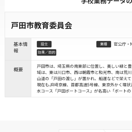
学校業務データ
戸田市教育委員会
基本情
官公庁・
設立
業種
報
効果／目的
戸田市は、埼玉県の南東部に位置し、美しい緑と豊
概要
域は、東は川口市、西は朝霞市と和光市、南は荒川
山道の「戸田の渡し」が置かれ、船運などで栄えて
現在もJR埼京線、首都高速5号線、東京外かく環
水コース「戸田ボートコース」が名高い「ボートの