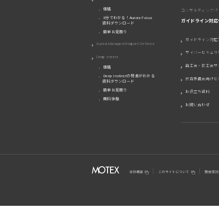
価格
コンサルティングパ
3分でわかる！Aurora Focus
ガイドライン対応
資料ダウンロード
簡単お見積り
ガイドライン対応
Aurora Managed Endpoint Defense
サイバーセキュリ
Deep Instinct
自工会・部工会サ
価格
Deep Instinctの特長がわかる
教育委員会向けセ
資料ダウンロード
簡単お見積り
お役立ち資料
無料体験
お問い合わせ
会社概要
このサイトについて
脆弱性対