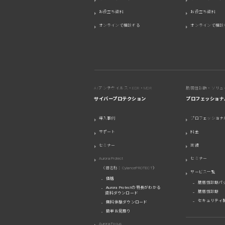
お役立ち資料
お役立ち資料
オンラインで相談する
オンラインで相談
AIアンチウイルス・EDR・MDR
脆弱性診断・ソリュ
サイバープロテクション
プロフェッショナ
導入事例
プロフェッショナ
サポート
料金
セミナー
実績
Aurora Protect
セミナー
（旧名称：CylancePROTECT）
サービス一覧
価格
脆弱性診断パ
Aurora Protectの特長がわかる
脆弱性診断
資料ダウンロード
セキュリティ
無料体験ダウンロード
簡単お見積り
Aurora Focus