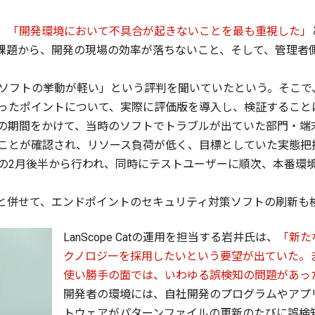
、
「開発環境において不具合が起きないことを最も重視した」
た課題から、開発の現場の効率が落ちないこと、そして、管理者
以前より「ソフトの挙動が軽い」という評判を聞いていたという。そ
ったポイントについて、実際に評価版を導入し、検証すること
週間の期間をかけて、当時のソフトでトラブルが出ていた部門・
ことが確認され、リソース負荷が低く、目標としていた実態把
の2月後半から行われ、同時にテストユーザーに順次、本番環
。
えと併せて、エンドポイントのセキュリティ対策ソフトの刷新も
LanScope Catの運用を担当する岩井氏は、
「新た
クノロジーを採用したいという要望が出ていた。
使い勝手の面では、いわゆる誤検知の問題があっ
開発者の環境には、自社開発のプログラムやアプ
トウェアがパターンファイルの更新のたびに誤検