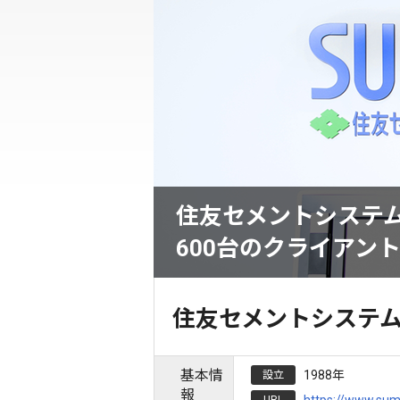
住友セメントシステ
600台のクライアン
住友セメントシステ
基本情
1988年
設立
報