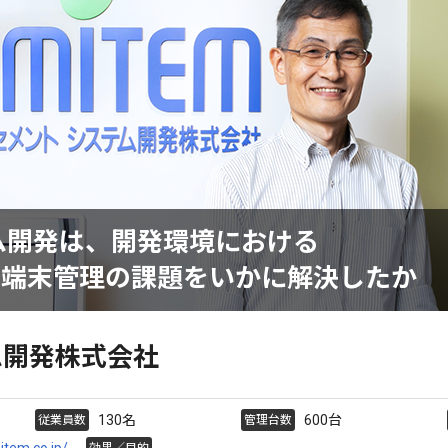
ム開発は、開発環境における
ト端末管理の課題をいかに解決したか
ム開発株式会社
130名
600台
従業員数
管理台数