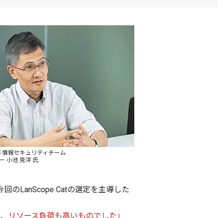
部 情報セキュリティチーム
 小池 克洋 氏
anScope Catの選定を主導した
く、リソース負荷も高いものでした」