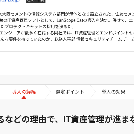
item.co.jp/
効果／目的
に住友大阪セメントの情報システム部門が母体となり設立された、住友セ
台のIT資産管理ソフトとして、LanScope Catの導入を決定。併せ
を搭載したプロテクトキャットの採用を決めた。
るエンジニアが数多く在籍する同社では、IT資産管理とエンドポイント
な要件を持っていたのか、総務人事部 情報セキュリティチーム チームリ
導入の経緯
選定ポイント
導入の効果
るなどの理由で、IT資産管理が進ま